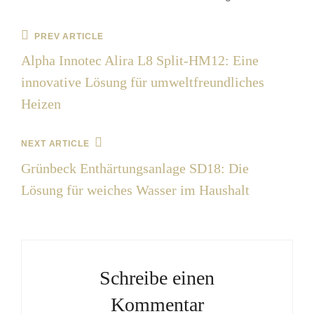
Beitrags-
Previous
PREV ARTICLE
Post
Navigation
Alpha Innotec Alira L8 Split-HM12: Eine
innovative Lösung für umweltfreundliches
Heizen
Next
NEXT ARTICLE
Post
Grünbeck Enthärtungsanlage SD18: Die
Lösung für weiches Wasser im Haushalt
Schreibe einen
Kommentar